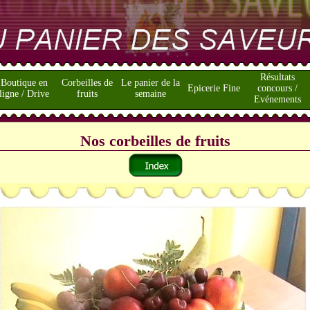
Résultats
Boutique en
Corbeilles de
Le panier de la
Epicerie Fine
concours /
ligne / Drive
fruits
semaine
Evénements
Nos corbeilles de fruits